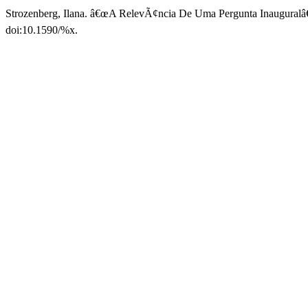
Strozenberg, Ilana. â€œA RelevÃ¢ncia De Uma Pergunta Inauguralâ€
doi:10.1590/%x.