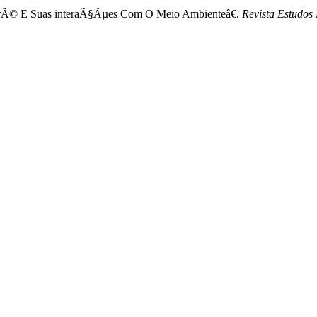
orÃ© E Suas interaÃ§Ãµes Com O Meio Ambienteâ€.
Revista Estudos