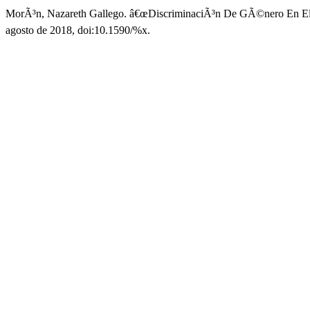
MorÃ³n, Nazareth Gallego. â€œDiscriminaciÃ³n De GÃ©nero En El S
agosto de 2018, doi:10.1590/%x.