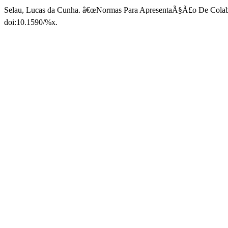
Selau, Lucas da Cunha. â€œNormas Para ApresentaÃ§Ã£o De Cola
doi:10.1590/%x.