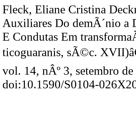
Fleck, Eliane Cristina De
Auxiliares Do demÃ´nio a 
E Condutas Em transforma
ticoguaranis, sÃ©c. XVII)â
vol. 14, nÂº 3, setembro de
doi:10.1590/S0104-026X2