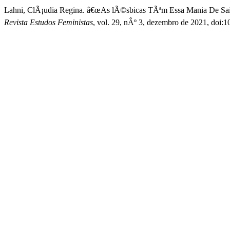
Lahni, ClÃ¡udia Regina. â€œAs lÃ©sbicas TÃªm Essa Mania De Sair 
Revista Estudos Feministas
, vol. 29, nÂº 3, dezembro de 2021, do