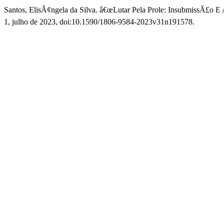
Santos, ElisÃ¢ngela da Silva. â€œLutar Pela Prole: InsubmissÃ£o E
1, julho de 2023, doi:10.1590/1806-9584-2023v31n191578.