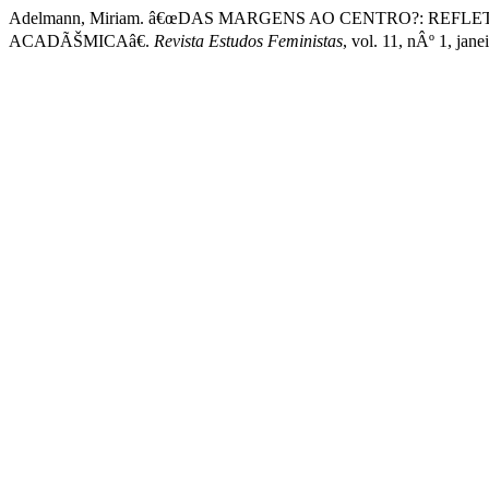
Adelmann, Miriam. â€œDAS MARGENS AO CENTRO?: REFL
ACADÃŠMICAâ€.
Revista Estudos Feministas
, vol. 11, nÂº 1, ja