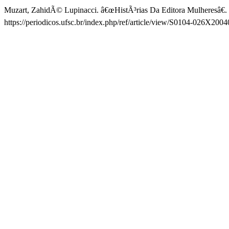
Muzart, ZahidÃ© Lupinacci. â€œHistÃ³rias Da Editora Mulheresâ€.
https://periodicos.ufsc.br/index.php/ref/article/view/S0104-026X200