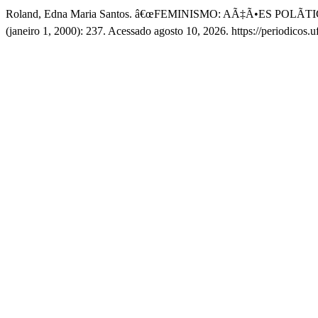
Roland, Edna Maria Santos. â€œFEMINISMO: AÃ‡Ã•ES POLÃ
(janeiro 1, 2000): 237. Acessado agosto 10, 2026. https://periodicos.u