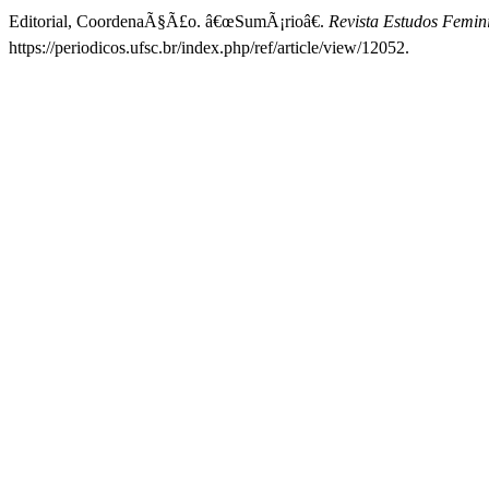
Editorial, CoordenaÃ§Ã£o. â€œSumÃ¡rioâ€.
Revista Estudos Femini
https://periodicos.ufsc.br/index.php/ref/article/view/12052.