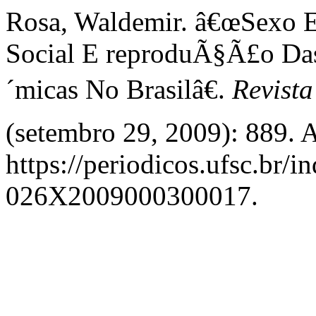
Rosa, Waldemir. â€œSexo E
Social E reproduÃ§Ã£o Da
´micas No Brasilâ€.
Revista
(setembro 29, 2009): 889. 
https://periodicos.ufsc.br/i
026X2009000300017.