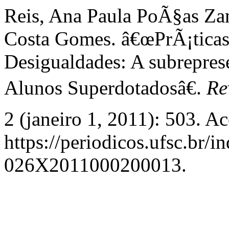
Reis, Ana Paula PoÃ§as Zam
Costa Gomes. â€œPrÃ¡ticas
Desigualdades: A subrepre
Alunos Superdotadosâ€.
Re
2 (janeiro 1, 2011): 503. A
https://periodicos.ufsc.br/i
026X2011000200013.