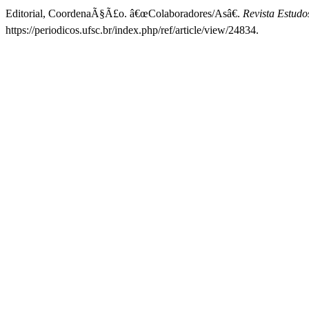
Editorial, CoordenaÃ§Ã£o. â€œColaboradores/Asâ€.
Revista Estudo
https://periodicos.ufsc.br/index.php/ref/article/view/24834.