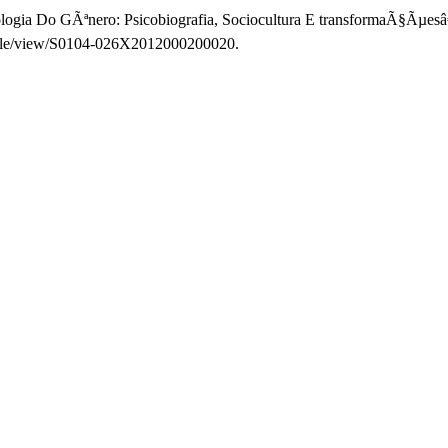
gia Do GÃªnero: Psicobiografia, Sociocultura E transformaÃ§Ãµesâ
article/view/S0104-026X2012000200020.