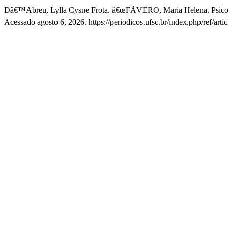
Dâ€™Abreu, Lylla Cysne Frota. â€œFÃVERO, Maria Helena. Psicolo
Acessado agosto 6, 2026. https://periodicos.ufsc.br/index.php/ref/