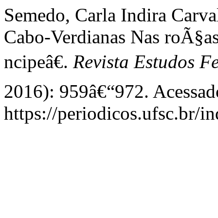
Semedo, Carla Indira Carv
Cabo-Verdianas Nas roÃ§
ncipeâ€.
Revista Estudos F
2016): 959â€“972. Acessado
https://periodicos.ufsc.br/i