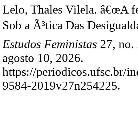
Lelo, Thales Vilela. â€œA
Sob a Ã³tica Das Desigual
Estudos Feministas
27, no. 
agosto 10, 2026.
https://periodicos.ufsc.br/i
9584-2019v27n254225.