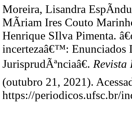
Moreira, Lisandra EspÃ­ndu
MÃ­riam Ires Couto Marinho
Henrique SIlva Pimenta. â
incertezaâ€™: Enunciados 
JurisprudÃªnciaâ€.
Revista
(outubro 21, 2021). Acessa
https://periodicos.ufsc.br/i