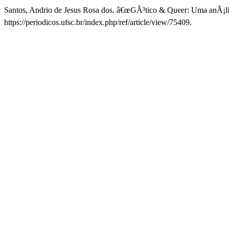
Santos, Andrio de Jesus Rosa dos. â€œGÃ³tico & Queer: Uma anÃ¡lis
https://periodicos.ufsc.br/index.php/ref/article/view/75409.