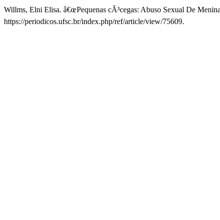
Willms, Elni Elisa. â€œPequenas cÃ³cegas: Abuso Sexual De Menina
https://periodicos.ufsc.br/index.php/ref/article/view/75609.