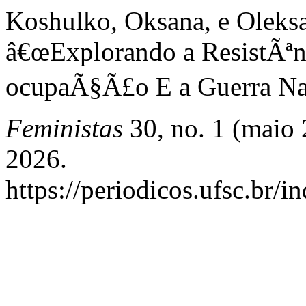
Koshulko, Oksana, e Oleks
â€œExplorando a ResistÃªn
ocupaÃ§Ã£o E a Guerra Na
Feministas
30, no. 1 (maio 
2026.
https://periodicos.ufsc.br/i