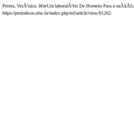
Perera, VerÃ³nica. â€œUm laboratÃ³rio De Homens Para a naÃ§Ã£o
https://periodicos.ufsc.br/index.php/ref/article/view/81262.