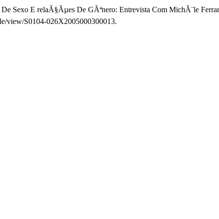
s De Sexo E relaÃ§Ãµes De GÃªnero: Entrevista Com MichÃ¨le Ferra
article/view/S0104-026X2005000300013.