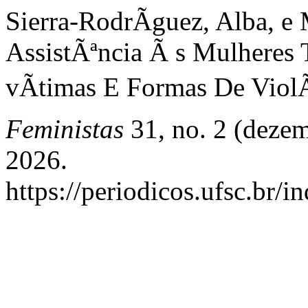
Sierra-RodrÃ­guez, Alba, 
AssistÃªncia Ã s Mulheres 
vÃ­timas E Formas De ViolÃ
Feministas
31, no. 2 (dezem
2026.
https://periodicos.ufsc.br/i