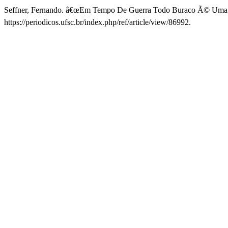
Seffner, Fernando. â€œEm Tempo De Guerra Todo Buraco Ã© Uma T
https://periodicos.ufsc.br/index.php/ref/article/view/86992.