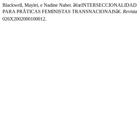
Blackwell, Maylei, e Nadine Naber. â€œINTERSECCIO
PARA PRÃTICAS FEMINISTAS TRANSNACIONAISâ€.
Revist
026X2002000100012.