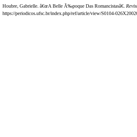
Houbre, Gabrielle. â€œA Belle Ã‰poque Das Romancistasâ€.
Revis
https://periodicos.ufsc.br/index.php/ref/article/view/S0104-026X20