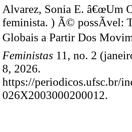
Alvarez, Sonia E. â€œUm
feminista. ) Ã© possÃ­vel: 
Globais a Partir Dos Movim
Feministas
11, no. 2 (janei
8, 2026.
https://periodicos.ufsc.br/i
026X2003000200012.