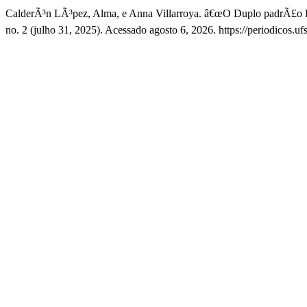
CalderÃ³n LÃ³pez, Alma, e Anna Villarroya. â€œO Duplo padrÃ£o 
no. 2 (julho 31, 2025). Acessado agosto 6, 2026. https://periodicos.uf