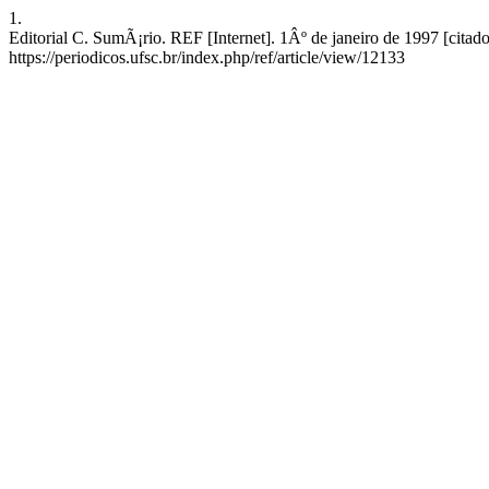
1.
Editorial C. SumÃ¡rio. REF [Internet]. 1Âº de janeiro de 1997 [citad
https://periodicos.ufsc.br/index.php/ref/article/view/12133