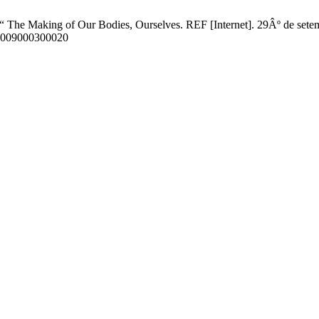
he Making of Our Bodies, Ourselves. REF [Internet]. 29Âº de setemb
6X2009000300020