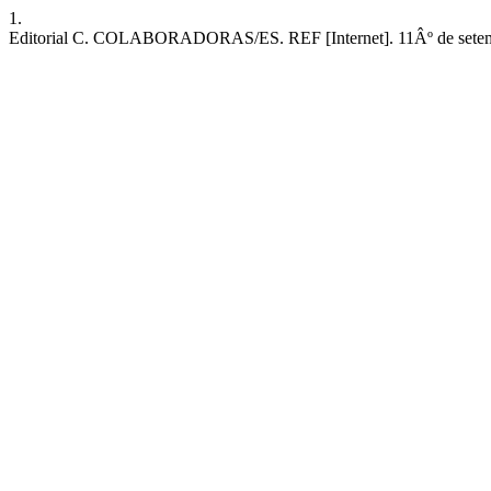
1.
Editorial C. COLABORADORAS/ES. REF [Internet]. 11Âº de setembro d