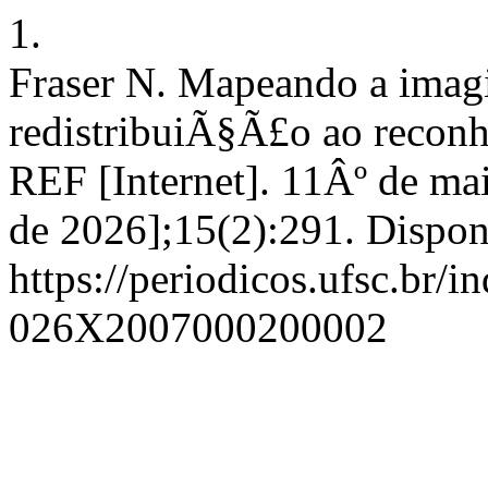
1.
Fraser N. Mapeando a imag
redistribuiÃ§Ã£o ao recon
REF [Internet]. 11Âº de ma
de 2026];15(2):291. Dispon
https://periodicos.ufsc.br/i
026X2007000200002