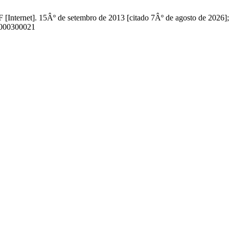
F [Internet]. 15Âº de setembro de 2013 [citado 7Âº de agosto de 2026]
13000300021