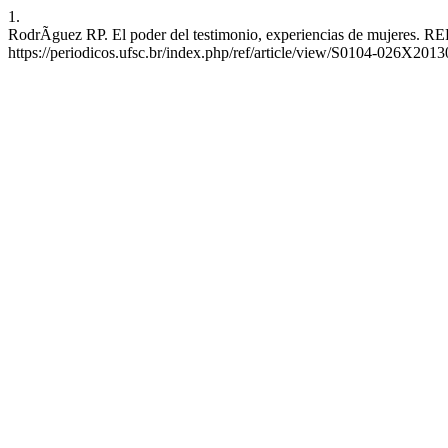
1.
RodrÃ­guez RP. El poder del testimonio, experiencias de mujeres. RE
https://periodicos.ufsc.br/index.php/ref/article/view/S0104-026X20