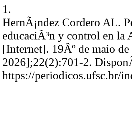
1.
HernÃ¡ndez Cordero AL. Pe
educaciÃ³n y control en la
[Internet]. 19Âº de maio de
2026];22(2):701-2. DisponÃ
https://periodicos.ufsc.br/i