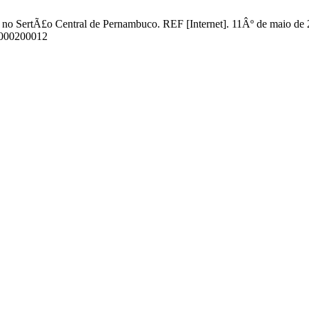
 no SertÃ£o Central de Pernambuco. REF [Internet]. 11Âº de maio de 2
07000200012