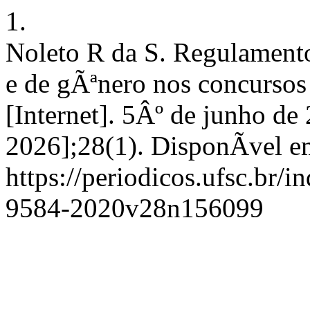
1.
Noleto R da S. Regulamentos
e de gÃªnero nos concurso
[Internet]. 5Âº de junho de
2026];28(1). DisponÃ­vel e
https://periodicos.ufsc.br/i
9584-2020v28n156099