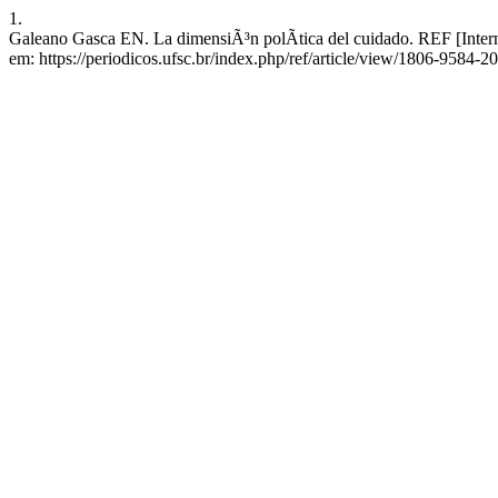
1.
Galeano Gasca EN. La dimensiÃ³n polÃ­tica del cuidado. REF [Intern
em: https://periodicos.ufsc.br/index.php/ref/article/view/1806-9584