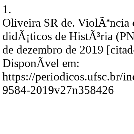
1.
Oliveira SR de. ViolÃªncia 
didÃ¡ticos de HistÃ³ria (P
de dezembro de 2019 [citad
DisponÃ­vel em:
https://periodicos.ufsc.br/i
9584-2019v27n358426