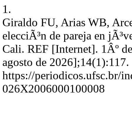
1.
Giraldo FU, Arias WB, Arc
elecciÃ³n de pareja en jÃ³v
Cali. REF [Internet]. 1Âº d
agosto de 2026];14(1):117.
https://periodicos.ufsc.br/i
026X2006000100008