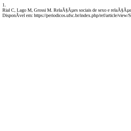
1.
Rial C, Lago M, Grossi M. RelaÃ§Ãµes sociais de sexo e relaÃ§Ãµes 
DisponÃ­vel em: https://periodicos.ufsc.br/index.php/ref/article/v