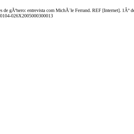
de gÃªnero: entrevista com MichÃ¨le Ferrand. REF [Internet]. 1Âº de 
iew/S0104-026X2005000300013