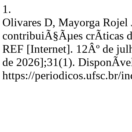
1.
Olivares D, Mayorga Rojel J
contribuiÃ§Ãµes crÃ­ticas d
REF [Internet]. 12Âº de jul
de 2026];31(1). DisponÃ­ve
https://periodicos.ufsc.br/i