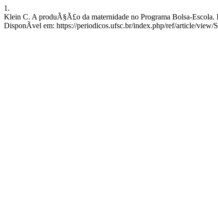
1.
Klein C. A produÃ§Ã£o da maternidade no Programa Bolsa-Escola. REF
DisponÃ­vel em: https://periodicos.ufsc.br/index.php/ref/article/v