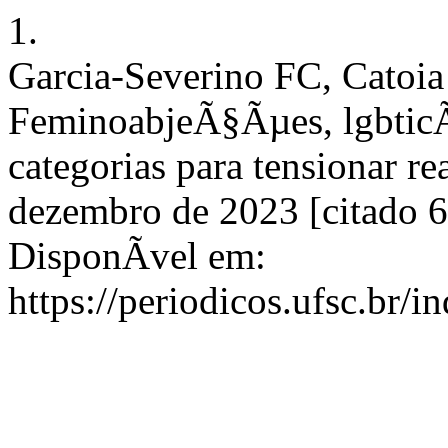
1.
Garcia-Severino FC, Catoi
FeminoabjeÃ§Ãµes, lgbticÃ­
categorias para tensionar re
dezembro de 2023 [citado 6
DisponÃ­vel em:
https://periodicos.ufsc.br/i