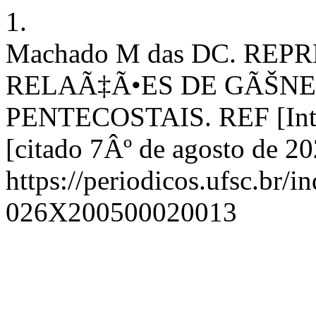
1.
Machado M das DC. REP
RELAÃ‡Ã•ES DE GÃŠN
PENTECOSTAIS. REF [Intern
[citado 7Âº de agosto de 2
https://periodicos.ufsc.br/i
026X200500020013