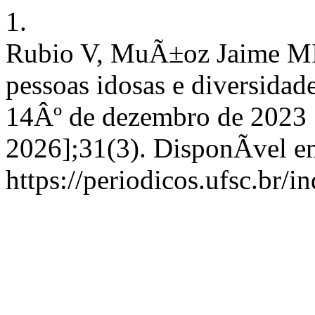
1.
Rubio V, MuÃ±oz Jaime MI.
pessoas idosas e diversidad
14Âº de dezembro de 2023 [
2026];31(3). DisponÃ­vel e
https://periodicos.ufsc.br/i