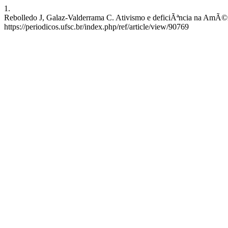
1.
Rebolledo J, Galaz-Valderrama C. Ativismo e deficiÃªncia na AmÃ©ri
https://periodicos.ufsc.br/index.php/ref/article/view/90769