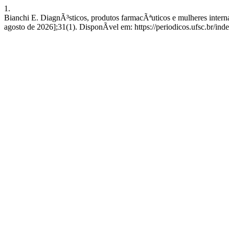
1.
Bianchi E. DiagnÃ³sticos, produtos farmacÃªuticos e mulheres inter
agosto de 2026];31(1). DisponÃ­vel em: https://periodicos.ufsc.br/ind