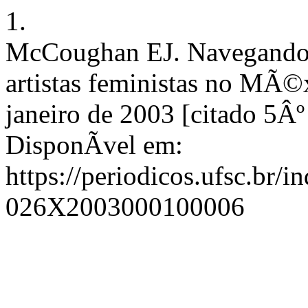
1.
McCoughan EJ. Navegando pe
artistas feministas no MÃ©x
janeiro de 2003 [citado 5Âº
DisponÃ­vel em:
https://periodicos.ufsc.br/i
026X2003000100006