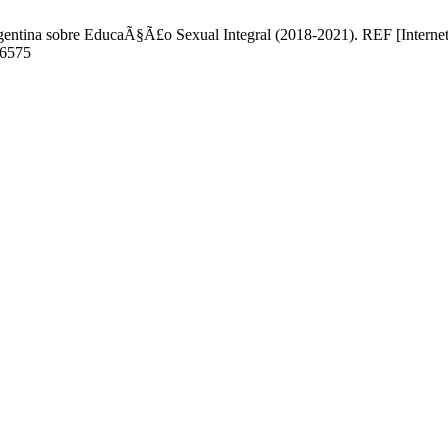
entina sobre EducaÃ§Ã£o Sexual Integral (2018-2021). REF [Internet]
96575