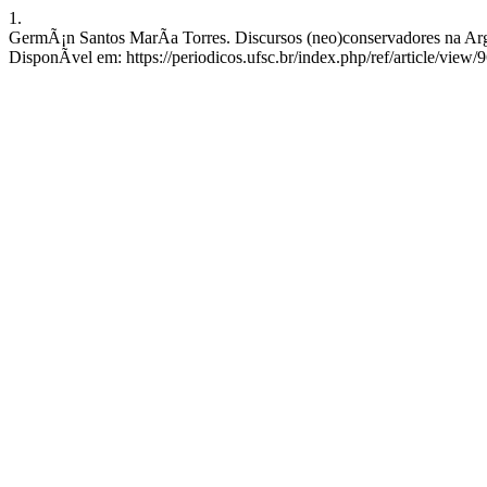
1.
GermÃ¡n Santos MarÃ­a Torres. Discursos (neo)conservadores na Arg
DisponÃ­vel em: https://periodicos.ufsc.br/index.php/ref/article/view/